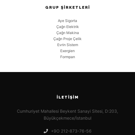
GRUP ŞIRKETLERI
Aye Sigorta
Çağrı Elektrik
Çağrı Makina
Çağrı Proje Çelik
Evrin Sistem
Exergien
Formpan
İLETIŞIM
Cumhuriyet Mahallesi Beykent Sanayi Sitesi, D:203,
Büyükçekmece/İstanbul
+9O 212-873-76-56