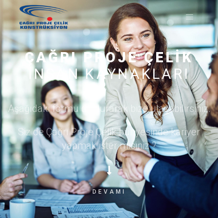
ÇAĞRI PROJE ÇELIK
INSAN KAYNAKLARI
Aşağıdaki formu doldurarak bize ulaşabilirsiniz.
Siz de Çağrı Proje Çelik bünyesinde kariyer
yapmak ister misiniz ?
DEVAMI