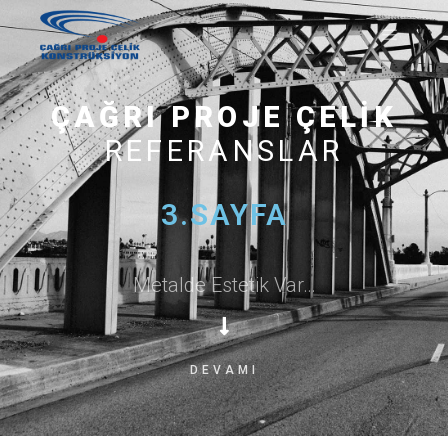
ÇAĞRI PROJE ÇELIK
REFERANSLAR
3.SAYFA
Metalde Estetik Var…
DEVAMI