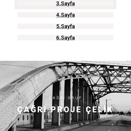
3.Sayfa
4.Sayfa
5.Sayfa
6.Sayfa
ÇAĞRI GRUP
ÇAĞRI PROJE ÇELIK